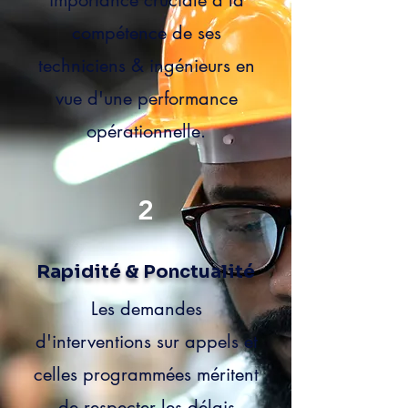
importance cruciale à la
compétence de ses
techniciens & ingénieurs en
vue d'une performance
opérationnelle.
2
Rapidité & Ponctualité
Les demandes
d'interventions sur appels et
celles programmées méritent
de respecter les délais