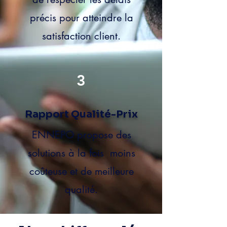
précis pour atteindre la
satisfaction client.
3
Rapport Qualité-Prix
ENNEPO propose des
solutions à la fois moins
coûteuse et de meilleure
qualité.