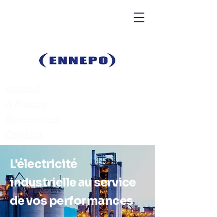
Acceuil
A Propos
Nos services
Contact
L'électricité
industrielle au service
de vos
performances